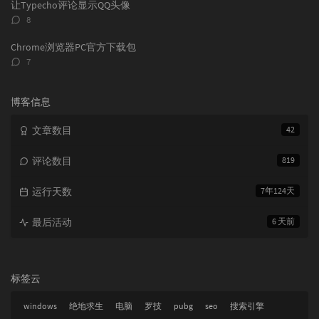
数：
让Typecho评论显示QQ头像
评
8
论
数：
Chrome浏览器PC官方下载包
评
7
论
数：
博客信息
文章数目
42
评论数目
819
运行天数
7年124天
最后活动
6 天前
标签云
windows
绝地求生
电脑
罗技
pubg
seo
搜索引擎