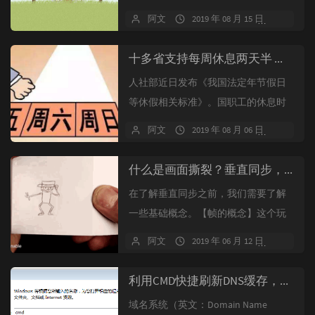
阿文
2019 年 08 月 15 日
2 条评
十多省支持每周休息两天半 网友：双休日都难保证
人社部近日发布《我国法定年节假日
等休假相关标准》。国职工的休息时
间标准成为工作5天、休息2天。但近
阿文
2019 年 08 月 06 日
暂无
年来鼓...
什么是画面撕裂？垂直同步，G-sync，Freesync到底有啥用？
在了解垂直同步之前，我们需要了解
一些基础概念。【帧的概念】这个玩
具想必各位小的时候都玩过，就是画
阿文
2019 年 06 月 12 日
暂无
很多具有...
利用CMD快捷刷新DNS缓存，提升网速
域名系统（英文：Domain Name