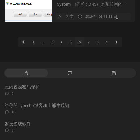
System，缩写：DNS）是互联网的一
项服务。它作为将域名和I...
阿文
2019 年 05 月 31 日
暂无
1
...
3
4
5
6
7
8
9
热
最
随
门
新
机
文
评
文
此内容被密码保护
章
论
章
评
0
论
数：
给你的Typecho博客加上邮件通知
评
16
论
数：
罗技游戏软件
评
8
论