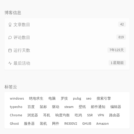
论
数：
博客信息
文章数目
42
评论数目
819
运行天数
7年125天
最后活动
1 星期前
标签云
windows
绝地求生
电脑
罗技
pubg
seo
搜索引擎
typecho
百度
鼠标
驱动
steam
壁纸
邮件通知
编辑器
Chrome
浏览器
耳机
响度均衡
吃鸡
SSR
VPN
路由器
Ghost
服务器
装机
网件
R6300V2
GHUB
Amazon