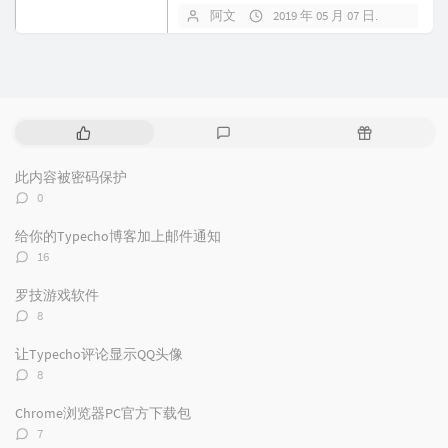
的战绩总结，还可以查看最近战绩网
阿文
2019 年 05 月 07 日
1 条评
站...
热
最
随
门
新
机
文
评
文
此内容被密码保护
章
论
章
评
0
论
数：
给你的Typecho博客加上邮件通知
评
16
论
数：
罗技游戏软件
评
8
论
数：
让Typecho评论显示QQ头像
评
8
论
数：
Chrome浏览器PC官方下载包
评
7