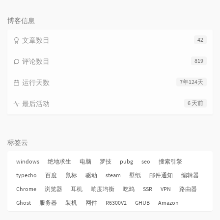
论
数：
博客信息
文章数目
42
评论数目
819
运行天数
7年124天
最后活动
6 天前
标签云
windows
绝地求生
电脑
罗技
pubg
seo
搜索引擎
typecho
百度
鼠标
驱动
steam
壁纸
邮件通知
编辑器
Chrome
浏览器
耳机
响度均衡
吃鸡
SSR
VPN
路由器
Ghost
服务器
装机
网件
R6300V2
GHUB
Amazon