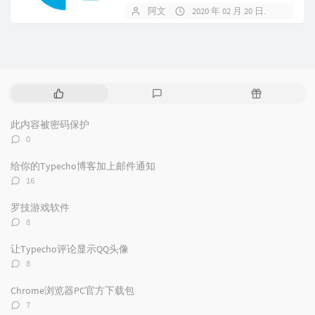
麦克风、音箱和所...
阿文
2020 年 02 月 20 日
8 条评
热
最
随
门
新
机
文
评
文
此内容被密码保护
章
论
章
评
0
论
数：
给你的Typecho博客加上邮件通知
评
16
论
数：
罗技游戏软件
评
8
论
数：
让Typecho评论显示QQ头像
评
8
论
数：
Chrome浏览器PC官方下载包
评
7