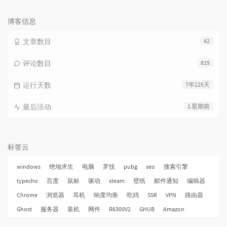
论
数：
博客信息
文章数目
42
评论数目
819
运行天数
7年125天
最后活动
1 星期前
标签云
windows
绝地求生
电脑
罗技
pubg
seo
搜索引擎
typecho
百度
鼠标
驱动
steam
壁纸
邮件通知
编辑器
Chrome
浏览器
耳机
响度均衡
吃鸡
SSR
VPN
路由器
Ghost
服务器
装机
网件
R6300V2
GHUB
Amazon