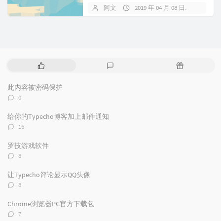
收录自己的网站。 但是我们有时
阿文
2019 年 04 月 08 日
1 条评
候也...
热
最
随
门
新
机
文
评
文
此内容被密码保护
章
论
章
评
0
论
数：
给你的Typecho博客加上邮件通知
评
16
论
数：
罗技游戏软件
评
8
论
数：
让Typecho评论显示QQ头像
评
8
论
数：
Chrome浏览器PC官方下载包
评
7