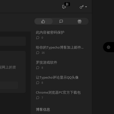
新
热
最
随
门
新
机
文
评
文
此内容被密码保护
章
论
章
评
0
论
数：
给你的Typecho博客加上邮件通知
评
16
论
数：
罗技游戏软件
评
据网上的资
8
论
数：
让Typecho评论显示QQ头像
评
8
论
数：
Chrome浏览器PC官方下载包
评
7
论
数：
博客信息