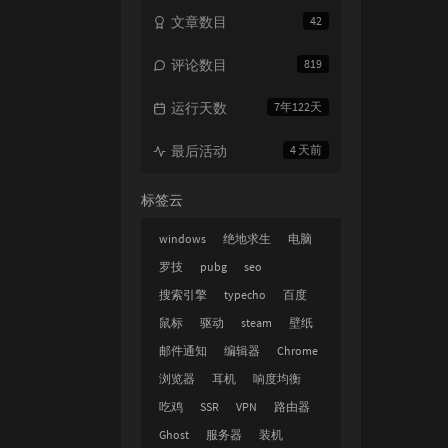
文章数目
42
评论数目
819
运行天数
7年122天
最后活动
4 天前
标签云
windows
绝地求生
电脑
罗技
pubg
seo
搜索引擎
typecho
百度
鼠标
驱动
steam
壁纸
邮件通知
编辑器
Chrome
浏览器
耳机
响度均衡
吃鸡
SSR
VPN
路由器
Ghost
服务器
装机