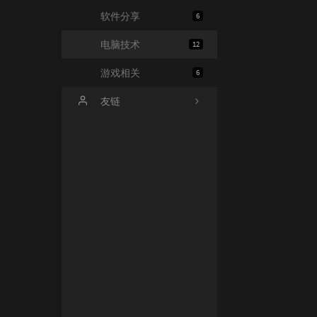
软件分享
6
电脑技术
12
游戏相关
6
友链
香菇社长
Wisp X
三十六
飞飞
在下小弋
惊天大狗
似曾相识