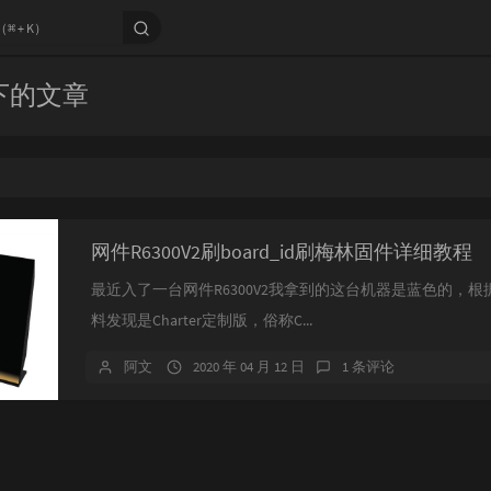
 下的文章
网件R6300V2刷board_id刷梅林固件详细教程
最近入了一台网件R6300V2我拿到的这台机器是蓝色的，根
料发现是Charter定制版，俗称C...
阿文
2020 年 04 月 12 日
1 条评论