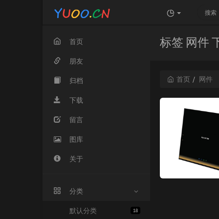
标签 网件
首页
朋友
首页
网件
归档
下载
留言
图库
关于
分类
默认分类
18