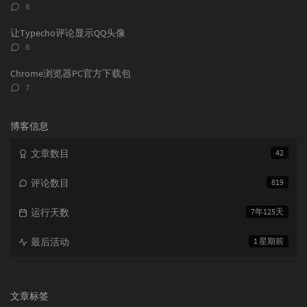
评
8
论
数：
让Typecho评论显示QQ头像
评
8
论
数：
Chrome浏览器PC官方下载包
评
7
论
数：
博客信息
文章数目
42
评论数目
819
运行天数
7年125天
最后活动
1 星期前
文章标签